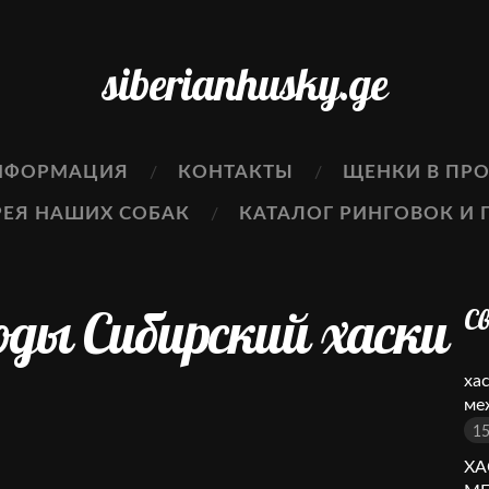
siberianhusky.ge
НФОРМАЦИЯ
КОНТАКТЫ
ЩЕНКИ В ПР
РЕЯ НАШИХ СОБАК
КАТАЛОГ РИНГОВОК И 
ды Сибирский хаски
С
ха
ме
15
ХА