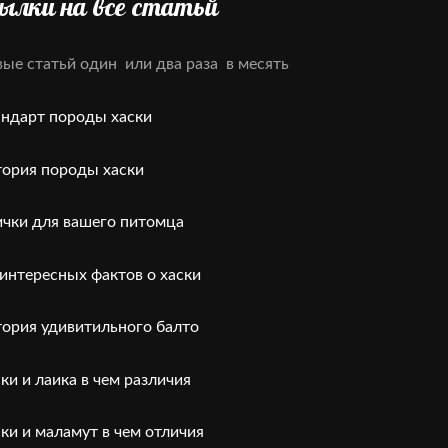
сылки на все статьй
вые статьй один или два раза в месять
андарт породы хаски
тория породы хаски
ички для вашего питомца
 интересных фактов о хаски
тория удивитильного балто
ски и лаика в чем различия
ски и маламут в чем отличия