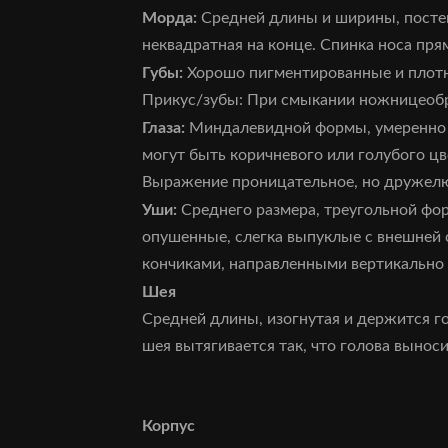
Морда:
Средней длины и ширины, постеп
неквадратная на конце. Спинка носа прям
Губы:
Хорошо пигментированные и плот
Прикус/зубы: При смыкании ножницеобр
Глаза:
Миндалевидной формы, умеренно р
могут быть коричневого или голубого цв
Выражение проницательное, но дружелю
Уши:
Среднего размера, треугольной фор
опушенные, слегка выпуклые с внешней 
кончиками, направленными вертикально 
Шея
Средней длины, изогнутая и держится г
шея вытягивается так, что голова вынос
Корпус