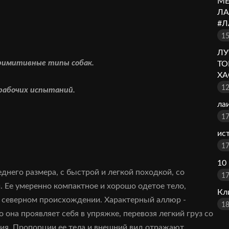
МЕ
ЛА
#Л
15
ЛУ
примитивные типы собак.
ТО
ХА
12
 рабочих испытаний.
ла
17
ис
17
10
еднего размера, с быстрой и легкой походкой, со
17
 Ее умеренно компактное и хорошо одетое тело,
Кл
о северном происхождении. Характерный аллюр -
18
она проявляет себя в упряжке, перевозя легкий груз со
ия. Пропорции ее тела и внешний вид отражают