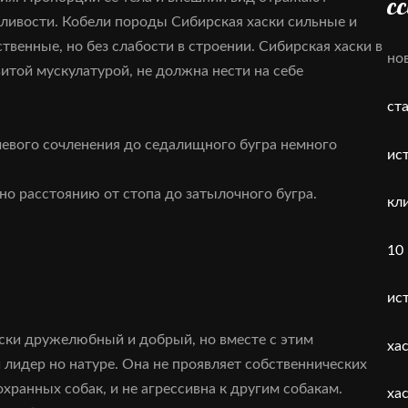
с
сливости. Кобели породы Сибирская хаски сильные и
ственные, но без слабости в строении. Сибирская хаски в
но
итой мускулатурой, не должна нести на себе
ст
чевого сочленения до седалищного бугра немного
ис
вно расстоянию от стопа до затылочного бугра.
кл
10
ис
ски дружелюбный и добрый, но вместе с этим
ха
 лидер но натуре. Она не проявляет собственнических
охранных собак, и не агрессивна к другим собакам.
ха