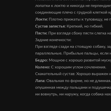
лопатки к локтю и никогда не перпенди
соединяющие плечо с грудной клеткой к
Локти:
Плотно прижаты к туловищу, не п
Сустав запястья:
Крепкий, но гибкий.
Пясти:
При взгляде сбоку пясти слегка н
Задние конечности:
При взгляде сзади на стоящую собаку, з
параллельные. Прибылые пальцы, если 
Бедро:
Мощное с хорошо развитой муску
Колено:
С хорошим углом сочленения.
Скакательный сустав: Хорошо выражен и
Лапа:
Овальная по форме, но не длинная
опушенная между пальцами и подушечка
ни вовнутрь, ни наружу, когда собака на