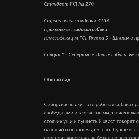
Стандарт
FCI
№ 270
США
Страна происхождения:
Ездовая собака
Применение:
Группа 5 - Шпицы и 
Классификация
FCI
:
Секция 1
- Северные ездовые собаки.
Без
Общий вид
Сибирская хаски - это рабочая собака ср
свободными и элегантными движениями.
стоячие уши и пушистый хвост говорят 
плавный и непринужденный. Лучше всего 
средней скоростью на большие расстоян