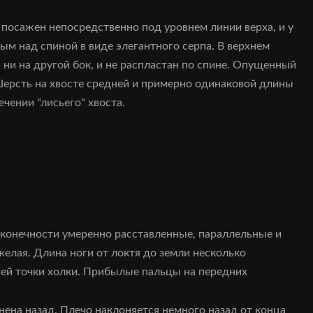
 посажен непосредственно под уровнем линии верха, и у
м над спиной в виде элегантного серпа. В верхнем
, ни на другой бок, и не распластан по спине. Опущенный
Шерсть на хвосте средней и примерно одинаковой длины
ечении "лисьего" хвоста.
 конечности умеренно расставленные, параллельные и
желая. Длина ноги от локтя до земли несколько
ней точки холки. Прибылые пальцы на передних
ена назад. Плечо наклоняется немного назад от конца