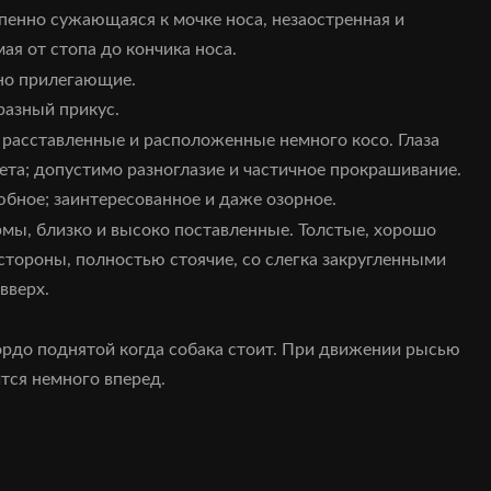
енно сужающаяся к мочке носа, незаостренная и
ая от стопа до кончика носа.
но прилегающие.
азный прикус.
асставленные и расположенные немного косо. Глаза
ета; допустимо разноглазие и частичное прокрашивание.
бное; заинтересованное и даже озорное.
мы, близко и высоко поставленные. Толстые, хорошо
стороны, полностью стоячие, со слегка закругленными
вверх.
ордо поднятой когда собака стоит. При движении рысью
ится немного вперед.