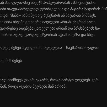
ნ მსოფ­ლი­ო­შიც იხ­ვეჭს პო­პუ­ლა­რო­ბას . შპი­ცის ტი­პის
ში
ჯი­ში თავ­და­პირ­ვე­ლად ფრინ­ვე­ლი­სა და პა­ტა­რა ნა­დი­რის
­ბო­და. `ში­ბა~ ია­პო­ნუ­რად ბუჩ­ქნარს ან პა­ტა­რას ნიშ­ნავს,
ი ში­ბა ინუ­ე­ბი გო­ნი­ე­რი ძაღ­ლე­ბი არი­ან, მაგ­რამ მა­თი
უაღ­რე­საც თავ­ნე­ბა ცხო­ვე­ლე­ბი არი­ან და ბრძა­ნე­ბებს სა­
 ძი­რი­თა­დად, კარ­გად ეწყ­ო­ბი­ან ადა­მი­ა­ნებ­სა და სხვა
ნ
მოკ­ლე ბეწ­ვი ად­ვი­ლი მო­სავ­ლე­ლია – საკ­მა­რი­სია ჯაგ­რი­
ამით მის ბეწვს
­რად მი­იჩ­ნევს და არ უყ­ვარს, რო­ცა მარ­ტო ტო­ვე­ბენ. ვერ
შინ, რო­ცა ოჯა­ხის წევ­რე­ბი შინ არი­ან.