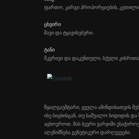
ფარ­თო, კარ­გი პრო­პორ­ცი­ე­ბის, კე­თი­ლი ბ
ცხვი­რი
შა­ვი და ტყა­ვი­სე­ბუ­რი.
ტა­ნი
მკვრი­ვი და და­კუნ­თუ­ლი, სქე­ლი კის­რითა
წყალ­გა­უმ­ტა­რი, ყვე­ლა ამინ­დი­სათ­ვის შე­ს
ისე სიცხ­ის­გან. თუ სა­შუ­ა­ლო სი­დიდის დ
აცხ­ოვ­როთ. მას ბევ­რი ვარ­ჯი­ში ესა­ჭი­რო­
აღე­ნიშ­ნე­ბა გე­ნე­ტი­კუ­რი დარ­ღვე­ვე­ბი.