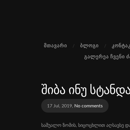
ᲛᲗᲐᲕᲐᲠᲘ
ᲑᲚᲝᲒᲘ
ᲙᲝᲜᲢᲐ
ᲒᲐᲚᲔᲠᲔᲐ ᲩᲕᲔᲜᲘ 
შიბა ინუ სტანდ
17 Jul, 2019,
No comments
საშუ­ა­ლო ზო­მის, სი­ცოცხ­ლით აღ­სავ­სე დ