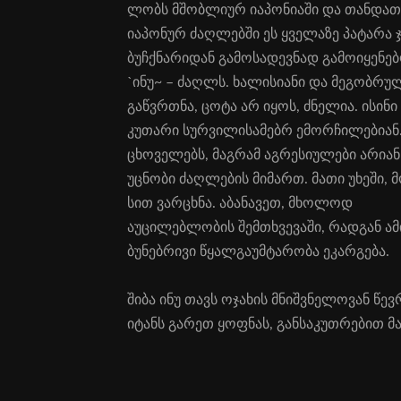
ლობს მშობ­ლი­ურ ია­პო­ნი­ა­ში და თან­და­თა
ია­პო­ნურ ძაღ­ლებ­ში ეს ყვე­ლა­ზე პა­ტა­რა 
ბუჩ­ქნა­რი­დან გა­მო­სა­დევ­ნად გა­მო­ი­ყე­ნე
`ი­ნუ~ – ძაღლს. ხა­ლი­სი­ა­ნი და მე­გობ­რუ­ლ
გაწ­ვრთნა, ცო­ტა არ იყოს, ძნე­ლი­ა. ისი­ნი 
კუ­თა­რი სურ­ვი­ლი­სა­მებრ ემორ­ჩი­ლე­ბი­ან.
ცხო­ვე­ლებს, მაგ­რამ აგ­რე­სი­უ­ლე­ბი არი­ა
უც­ნო­ბი ძაღ­ლე­ბის მი­მართ. მა­თი უხე­ში, 
სით ვარ­ცხნა. აბა­ნა­ვეთ, მხო­ლოდ
აუ­ცი­ლებ­ლო­ბის შემ­თხვე­ვა­ში, რად­გან 
ბუ­ნებ­რი­ვი წყალ­გა­უმ­ტა­რო­ბა ეკარ­გე­ბა.
ში­ბა ინუ თავს ოჯა­ხის მნიშ­ვნე­ლო­ვან წევ
იტანს გა­რეთ ყოფ­ნას, გან­სა­კუთ­რე­ბით მა­