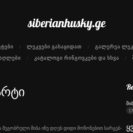
siberianhusky.ge
ᲙᲢᲔᲑᲘ
ᲚᲔᲙᲕᲔᲑᲘ ᲒᲐᲡᲐᲧᲘᲓᲐᲗ
ᲒᲐᲚᲔᲠᲔᲐ ᲚᲔᲙ
ᲫᲐᲦᲚᲔᲑᲘ
ᲙᲐᲢᲐᲚᲝᲒᲘ ᲠᲘᲜᲒᲝᲕᲙᲔᲑᲘ ᲓᲐ ᲡᲮᲕᲐ
Re
არტი
ში
17
ყ
ა მე­გობ­რუ­ლი ში­ბა ინუ დღეს დი­დი მო­წო­ნე­ბით სარ­გებ­