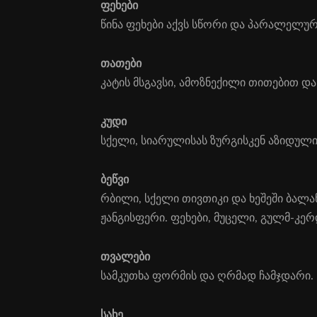
ფე­ხე­ბი
წი­ნა ფე­ხე­ბი აქვს სწო­რი და პა­რა­ლე­ლუ­რ
თათები
კა­ტის მსგავ­სი, ამოზნექილი თითებით და 
კუ­დი
სქე­ლი, სი­ა­რუ­ლი­სას ზურ­გის­კენ აზი­დუ­
ბეწ­ვი
რბი­ლი, სქე­ლი თივთიკი და ხე­შე­ში ბალანი; 
ჟანგისფერი. ფეხები, მუცელი, გულმ-კერ
თვა­ლე­ბი
სამ­კუთხა ფორ­მის და ღრმად ჩამ­ჯდა­რი.
სა­ხე