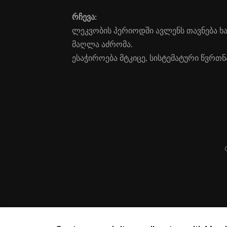
რჩევა:
ლეკ­ვო­ბის პე­რი­ოდ­ში ავლენს თავნება ხას
მაღ­ლა აძ­რო­მა.
ესა­ჭი­რო­ე­ბა მტკი­ცე, სის­ტე­მა­ტუ­რი წვრთნ