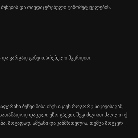
უ­ნე­ბის და თავ­და­ჯე­რე­ბუ­ლი გა­მო­მეტყ­ვე­ლე­ბის.
 და კარ­გად გან­ვი­თა­რე­ბუ­ლი მკერ­დით.
ა­ფე­რი­სი ბეწ­ვი ში­ბა ინუს იცავს რო­გორც სი­ცი­ვი­სა­გან,
ა სა­თა­ნა­დოდ და­ცუ­ლი ეზო გაქვთ, შე­გიძ­ლი­ათ ძაღ­ლი იქ
ე­ბა. ზო­გა­დად, ამ­ტა­ნი და ჯან­მრთე­ლი­ა, თუმ­ცა ზოგ­ჯერ