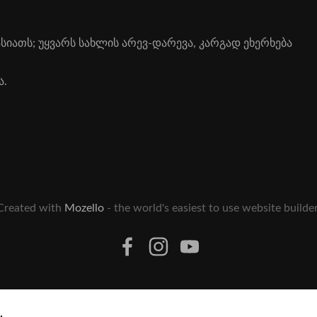
იათს; უყ­ვარს სახ­ლის არევ­-და­რე­ვა, კარ­გად ეხერ­ხე­ბა
ა.
Created with
Mozello
- the world's easiest to use website builder